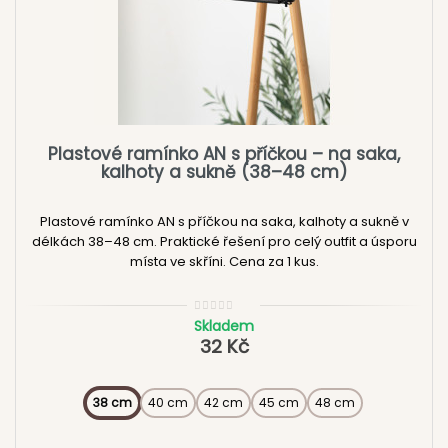
Pokud věšíte
saka nebo kabáty
, doporučujeme zvolit širší
modely (např. LUX, NQ nebo CM), které lépe podepřou ramena.
Pro univerzálnější použití se hodí také modely s příčkou, na
které můžete zavěsit i kalhoty.
Pokud chcete mít celý outfit pohromadě, podívejte se také na
ramínka s příčkou
.
Plastové ramínko AN s příčkou – na saka,
Časté otázky k ramínkům na
kalhoty a sukně (38–48 cm)
saka a bundy
Plastové ramínko AN s příčkou na saka, kalhoty a sukně v
Jak vybrat ramínko, které pomůže držet tvar oblečení.
délkách 38–48 cm. Praktické řešení pro celý outfit a úsporu
místa ve skříni. Cena za 1 kus.
Proč jsou na saka a bundy lepší širší ramínka?
Skladem
Jakou délku ramínka zvolit?
32 Kč
Jsou tato ramínka vhodná i na košile?
38 cm
40 cm
42 cm
45 cm
48 cm