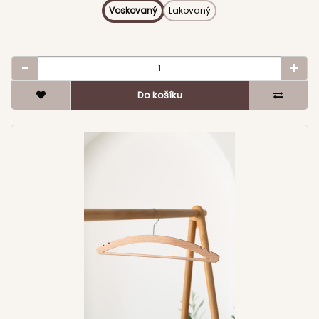
color:#495156; font-size:13px; font-weight:700; line-
Ramínko je vyrobeno z kvalitního bukového dřeva, které
Voskovaný
Lakovaný
height:1.35; } .rk-note{ margin-top:12px;
zajišťuje pevnost a dlouhou životnost i při každodenním
background:#E7DED8; border:1px solid rgba(0,0,0,.04);
používání. Kalhotová tyč Kalhotová tyč umožňuje zavěšení
border-radius:16px; padding:12px; color:#495156; } .rk-note
kalhot bez pomačkání a přispívá k přehlednému
b{ color:#495156; } details.rk-acc{ border:1px solid
uspořádání šatníku. L háček Tvar háčku zajišťuje stabilní
#D9D0CA; border-radius:16px; background:#fff;
zavěšení a omezuje nechtěné otáčení ramínka. Boční
overflow:hidden; } details.rk-acc + details.rk-acc{ margin-
Do košíku
zářezy Zářezy umožňují bezpečné zavěšení oděvů s
top:10px; } details.rk-acc summary{ cursor:pointer; list-
ramínky a zabraňují jejich sklouzávání. Povrchová úprava Na
style:none; padding:12px 14px; font-weight:700;
výběr je lakovaná varianta pro vyšší odolnost nebo
color:#495156; display:flex; align-items:center; justify-
voskovaná varianta pro přirozený vzhled dřeva. Technické
content:space-between; gap:10px; } details.rk-acc
parametry Délka: 42 cm Šíře v rameni: 0,8 cm Materiál:
summary::-webkit-details-marker{ display:none; }
bukové dřevo Povrch: lakovaný / voskovaný Barva: přírodní
details.rk-acc summary:after{ content:"+"; font-weight:900;
Max. nosnost: cca 3–4 kg Kalhotová tyč: ano Boční zářezy:
color:#495156; } details.rk-acc[open] summary:after{
ano Země původu: Česká republika Cena je uvedena za 1
content:"–"; } .rk-acc .rk-body{ padding:0 14px 12px;
kus. Počet ramínek si můžete zvolit podle potřeby. .rk-desc{
color:rgba(10,10,10,.78); } .rk-acc .rk-body p{ margin:10px 0 0;
color:#0A0A0A; line-height:1.6; } .rk-desc *{ box-
} .rk-links{ display:flex; flex-wrap:wrap; gap:8px; margin-
sizing:border-box; } .rk-desc a{ color:#5A413F; text-
top:10px; } .rk-btnlink{ display:inline-flex; align-items:center;
decoration:none; } .rk-desc a:hover{ text-
gap:8px; border:1px solid #D9D0CA; background:#fff;
decoration:underline; } .rk-h2{ color:#495156; font-size:22px;
border-radius:12px; padding:10px 12px; color:#495156; font-
font-weight:700; margin:18px 0 10px; } .rk-lead{ margin:10px 0
weight:700; font-size:13px; } .rk-btnlink:hover{
14px; color:rgba(10,10,10,.78); } .rk-chips{ display:flex; flex-
background:#E7DED8; text-decoration:none; } @media
wrap:wrap; gap:8px; margin:10px 0 0; } .rk-chip{ font-
(max-width:640px){ .rk-wear-grid{ grid-template-