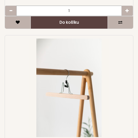
b{ color:#495156; } details.rk-acc{ border:1px solid
pomáhá udržet přehled v šatníku. L háček Specifický tvar
#D9D0CA; border-radius:16px; background:#fff;
háčku zajišťuje stabilnější zavěšení a menší otáčení ramínka
overflow:hidden; } details.rk-acc + details.rk-acc{ margin-
při manipulaci. Povrchová úprava Na výběr je lakovaná
top:10px; } details.rk-acc summary{ cursor:pointer; list-
Do košíku
varianta pro vyšší odolnost nebo voskovaná varianta pro
style:none; padding:12px 14px; font-weight:700;
přirozený vzhled dřeva. Technické parametry Délka: 42 cm
color:#495156; display:flex; align-items:center; justify-
Šíře v rameni: 0,8 cm Materiál: bukové dřevo Povrch:
content:space-between; gap:10px; } details.rk-acc
lakovaný / voskovaný Barva: přírodní Max. nosnost: cca 3 kg
summary::-webkit-details-marker{ display:none; }
Kalhotová tyč: ano Boční zářezy: ne Země původu: Česká
details.rk-acc summary:after{ content:"+"; font-weight:900;
republika Cena je uvedena za 1 kus. Počet ramínek si můžete
color:#495156; } details.rk-acc[open] summary:after{
zvolit podle potřeby. .rk-desc{ color:#0A0A0A; line-
content:"–"; } .rk-acc .rk-body{ padding:0 14px 12px;
height:1.6; } .rk-desc *{ box-sizing:border-box; } .rk-desc a{
color:rgba(10,10,10,.78); } .rk-acc .rk-body p{ margin:10px 0 0;
color:#5A413F; text-decoration:none; } .rk-desc a:hover{
} .rk-links{ display:flex; flex-wrap:wrap; gap:8px; margin-
text-decoration:underline; } .rk-h2{ color:#495156; font-
top:10px; } .rk-btnlink{ display:inline-flex; align-items:center;
size:22px; font-weight:700; margin:18px 0 10px; } .rk-lead{
gap:8px; border:1px solid #D9D0CA; background:#fff;
margin:10px 0 14px; color:rgba(10,10,10,.78); } .rk-chips{
border-radius:12px; padding:10px 12px; color:#495156; font-
display:flex; flex-wrap:wrap; gap:8px; margin:10px 0 0; } .rk-
weight:700; font-size:13px; } .rk-btnlink:hover{
chip{ font-size:12px; border:1px solid #D9D0CA;
background:#E7DED8; text-decoration:none; } @media
background:#fff; border-radius:999px; padding:6px 10px;
(max-width:640px){ .rk-wear-grid{ grid-template-
color:#495156; } /* Vhodné pro – styl jako homepage sekce
columns:1fr; gap:10px; } .rk-wear-card{ padding:16px 12px; } }
*/ .rk-wear-grid{ display:grid; grid-template-
..
columns:repeat(3,1fr); gap:14px; margin-top:12px; } .rk-wear-
card{ display:block; text-align:center; text-decoration:none;