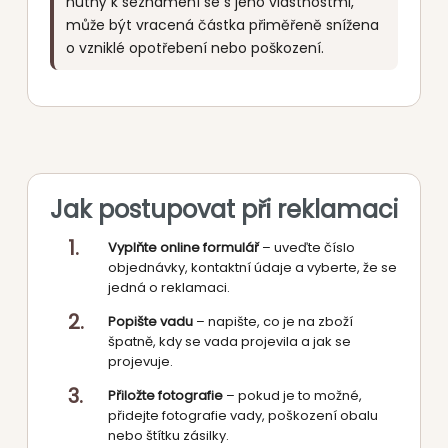
nutný k seznámení se s jeho vlastnostmi,
může být vracená částka přiměřeně snížena
o vzniklé opotřebení nebo poškození.
Jak postupovat při reklamaci
Vyplňte online formulář
– uveďte číslo
objednávky, kontaktní údaje a vyberte, že se
jedná o reklamaci.
Popište vadu
– napište, co je na zboží
špatně, kdy se vada projevila a jak se
projevuje.
Přiložte fotografie
– pokud je to možné,
přidejte fotografie vady, poškození obalu
nebo štítku zásilky.