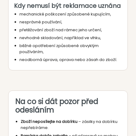
Kdy nemusí být reklamace uznána
mechanické poškození způsobené kupujícím,
nesprávné používání,
přetěžování zboží nad rámec jeho určení,
nevhodné skladování, například ve vlhku,
běžné opotřebení způsobené obvyklým
používáním,
neodborná úprava, oprava nebo zásah do zboží.
Na co si dát pozor před
odesláním
Zboží neposílejte na dobírku
– zásilky na dobírku
nepřebíráme.
Ramínka dobře zabalte
– při přepravě se mohou