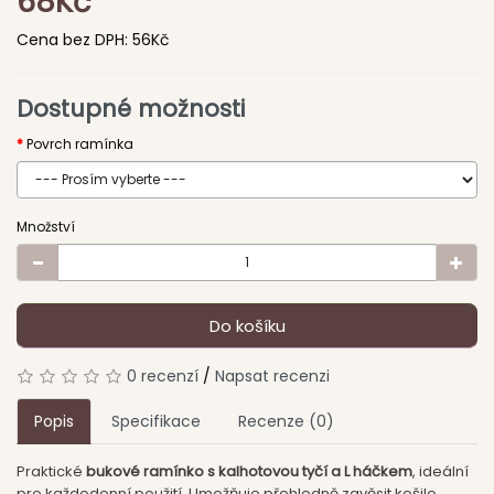
68Kč
Cena bez DPH:
56Kč
Dostupné možnosti
Povrch ramínka
Množství
Do košíku
0 recenzí
/
Napsat recenzi
Popis
Specifikace
Recenze (0)
Praktické
bukové ramínko s kalhotovou tyčí a L háčkem
, ideální
pro každodenní použití. Umožňuje přehledně zavěsit košile,