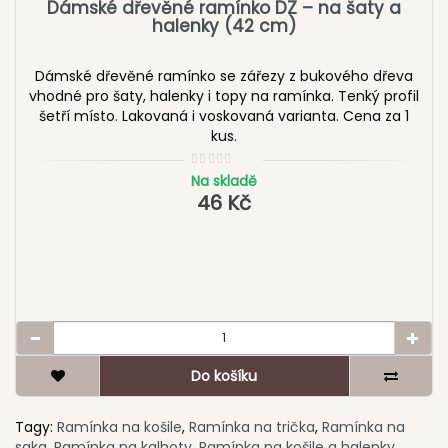
Dámské dřevěné ramínko DZ – na šaty a
halenky (42 cm)
Dámské dřevěné ramínko se zářezy z bukového dřeva
vhodné pro šaty, halenky i topy na ramínka. Tenký profil
šetří místo. Lakovaná i voskovaná varianta. Cena za 1
kus.
Na skladě
46 Kč
Do košíku
Tagy:
Ramínka na košile
,
Ramínka na trička
,
Ramínka na
saka
,
Ramínka na kalhoty
,
Ramínka na košile a halenky