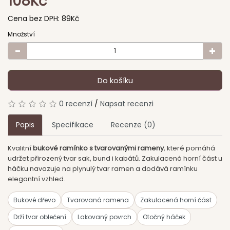
108Kč
Cena bez DPH:
89Kč
Množství
Do košíku
0 recenzí
/
Napsat recenzi
Popis
Specifikace
Recenze (0)
Kvalitní
bukové ramínko s tvarovanými rameny
, které pomáhá
udržet přirozený tvar sak, bund i kabátů. Zakulacená horní část u
háčku navazuje na plynulý tvar ramen a dodává ramínku
elegantní vzhled.
Bukové dřevo
Tvarovaná ramena
Zakulacená horní část
Drží tvar oblečení
Lakovaný povrch
Otočný háček