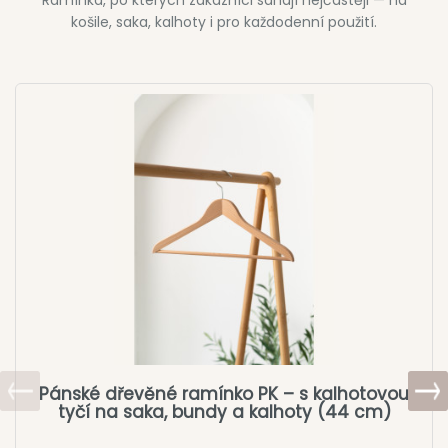
Ramínka, po kterých zákazníci sahají nejčastěji — na
košile, saka, kalhoty i pro každodenní použití.
Pánské dřevěné ramínko PK – s kalhotovou
tyčí na saka, bundy a kalhoty (44 cm)