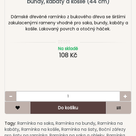
bundy, kabáty a košile (44 cm)
Dámské dřevěné ramínko z bukového dřeva se širšími
zakulacenými rameny vhodné pro saka, bundy, kabáty a
košile. Lakovaný povrch a otočný háček.
Na skladě
108 Kč
Do košíku
Tagy:
Ramínka na saka
,
Ramínka na bundy
,
Ramínka na
kabáty
,
Ramínka na košile
,
Ramínka na šaty
,
Boční zářezy
pro šaty na ramínka
,
Ramínka na saka a obleky
,
Ramínka