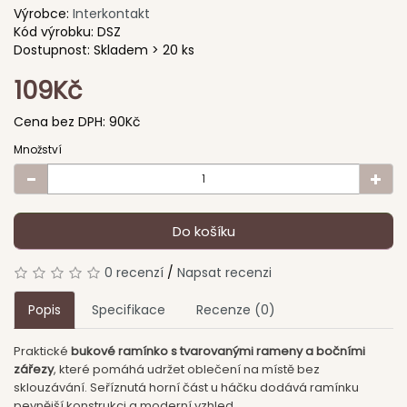
Výrobce:
Interkontakt
Kód výrobku: DSZ
Dostupnost: Skladem > 20 ks
109Kč
Cena bez DPH:
90Kč
Množství
Do košíku
0 recenzí
/
Napsat recenzi
Popis
Specifikace
Recenze (0)
Praktické
bukové ramínko s tvarovanými rameny a bočními
zářezy
, které pomáhá udržet oblečení na místě bez
sklouzávání. Seříznutá horní část u háčku dodává ramínku
pevnější konstrukci a moderní vzhled.